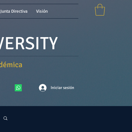
Junta Directiva
Visión
VERSITY
adémica
Iniciar sesión