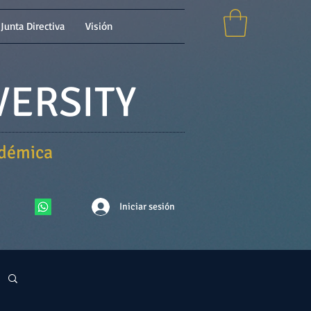
Junta Directiva
Visión
VERSITY
adémica
Iniciar sesión