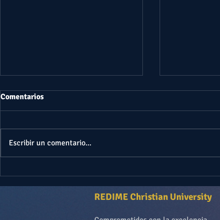
Comentarios
Escribir un comentario...
EL MAYOR REGALO QUE TE DA
¿QUIÉNES S
LA VIDA | JAIRO SUPERIOR
TESTIGOS D
11? ¿Elías y
REDIME Christian University
tierra?