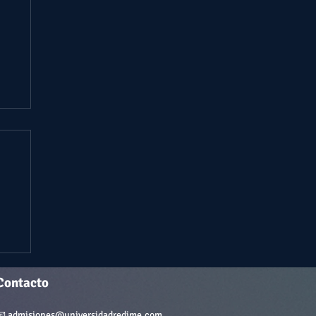
L
Contacto
📧
admisiones@universidadredime.com