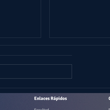
ON LOS DOS
DISCERNIENDO LA VOZ DE
E APOCALIPSIS
ESPIRITU | #CASADELUZ
 Enoc regresan a la
#MUNDOSUPERIOR
Enlaces Rápidos